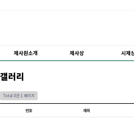
제사원소개
제사상
시제
갤러리
Total 0건
1 페이지
번호
제목