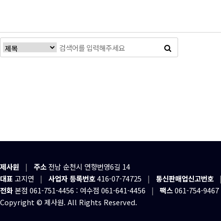
제사원
|
주소
전남 순천시 연향번영6길 14
대표
고지연
|
사업자 등록번호
416-07-74725
|
통신판매업신고번호
전화
본점 061-751-4456 : 여수점 061-641-4456
|
팩스
061-754-9467
Copyright © 제사원. All Rights Reserved.