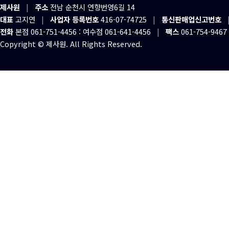
제사원
|
주소
전남 순천시 연향번영6길 14
대표
고지연
|
사업자 등록번호
416-07-74725
|
통신판매업신고번호
전화
본점 061-751-4456 : 여수점 061-641-4456
|
팩스
061-754-9467
Copyright © 제사원. All Rights Reserved.