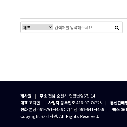
제사원
|
주소
전남 순천시 연향번영6길 14
대표
고지연
|
사업자 등록번호
416-07-74725
|
통신판매
전화
본점 061-751-4456 : 여수점 061-641-4456
|
팩스
061
Copyright © 제사원. All Rights Reserved.