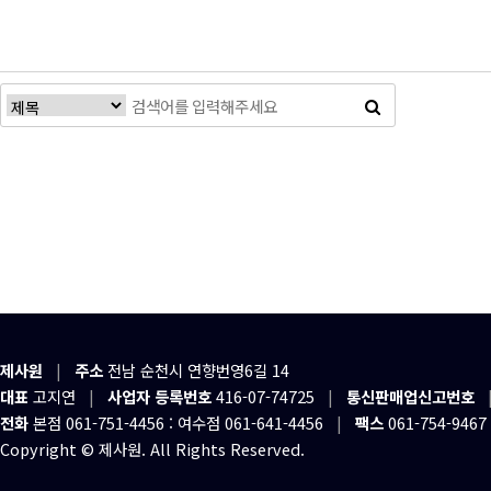
제사원
|
주소
전남 순천시 연향번영6길 14
대표
고지연
|
사업자 등록번호
416-07-74725
|
통신판매업신고번호
전화
본점 061-751-4456 : 여수점 061-641-4456
|
팩스
061-754-9467
Copyright © 제사원. All Rights Reserved.